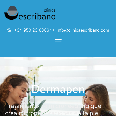
+34 950 23 6886
info@clinicaescribano.com
Dermapen
Tratamiento de microneedling que
crea microperforaciones en la piel