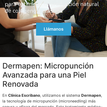
para estimular la producción natural
de colágeno y elastina
Llámanos
Dermapen: Micropunción
Avanzada para una Piel
Renovada
En
Clínica Escribano
, utilizamos el sistema
Dermapen
,
la tecnología de micropunción (microneedling) más
segura y eficaz del mercado. Este tratamiento médico-